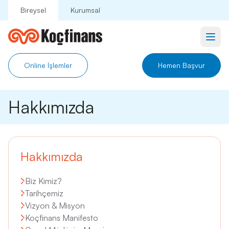
Bireysel
Kurumsal
Ana
Online İşlemler
Hemen Başvur
Krediler
Hakkımızda
Sigortalar
Kampanyalar
Hakkımızda
Hakkımızda
Biz Kimiz?
Tarihçemiz
İletişim
Vizyon & Misyon
Koçfinans Manifesto
Üye İş Yeri