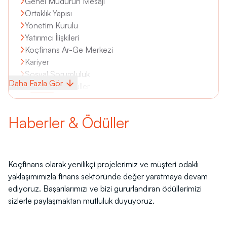
Genel Müdürün Mesajı
Ortaklık Yapısı
TR
Yönetim Kurulu
Yatırımcı İlişkileri
Koçfinans Ar-Ge Merkezi
Kariyer
Sosyal Sorumluluk
Daha Fazla Gör
Haberler & Ödüller
Haberler & Ödüller
Koçfinans olarak yenilikçi projelerimiz ve müşteri odaklı
yaklaşımımızla finans sektöründe değer yaratmaya devam
ediyoruz. Başarılarımızı ve bizi gururlandıran ödüllerimizi
sizlerle paylaşmaktan mutluluk duyuyoruz.