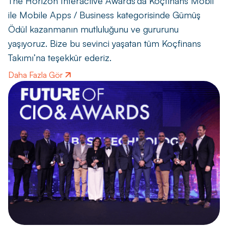
The Horizon Interactive Awards'da Koçfinans Mobil
ile Mobile Apps / Business kategorisinde Gümüş
Ödül kazanmanın mutluluğunu ve gururunu
yaşıyoruz. Bize bu sevinci yaşatan tüm Koçfinans
Takımı’na teşekkür ederiz.
Daha Fazla Gör