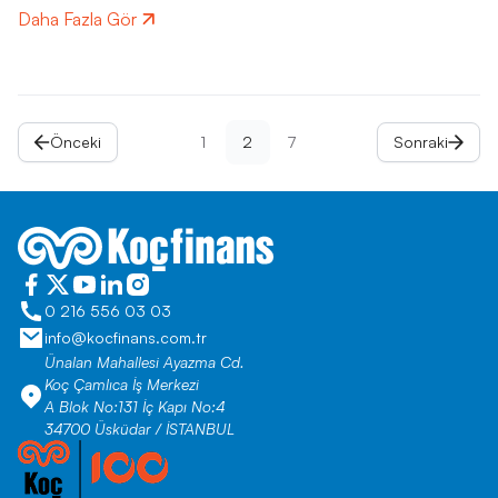
Daha Fazla Gör
Önceki
1
2
7
Sonraki
0 216 556 03 03
info@kocfinans.com.tr
Ünalan Mahallesi Ayazma Cd.
Koç Çamlıca İş Merkezi
A Blok No:131 İç Kapı No:4
34700 Üsküdar / İSTANBUL