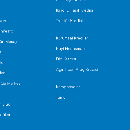
İkinci El Taşıt Kredisi
syon
Traktör Kredisi
nifesto
Kurumsal Krediler
ün Mesajı
Bayi Finansmanı
sı
Filo Kredisi
lu
Ağır Ticari Araç Kredisi
leri
-Ge Merkezi
Kampanyalar
Tümü
luluk
düller