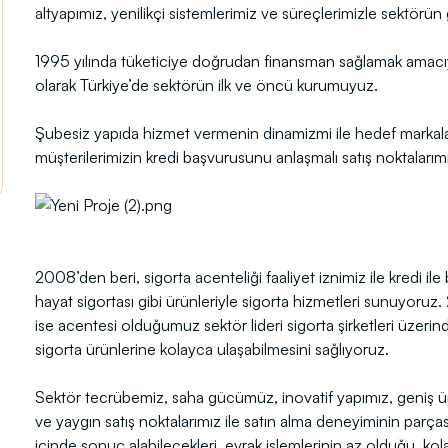
altyapımız, yenilikçi sistemlerimiz ve süreçlerimizle sektörü
1995 yılında tüketiciye doğrudan finansman sağlamak amacıyl
olarak Türkiye’de sektörün ilk ve öncü kurumuyuz.
Şubesiz yapıda hizmet vermenin dinamizmi ile hedef markaların
müşterilerimizin kredi başvurusunu anlaşmalı satış noktalarım
2008’den beri, sigorta acenteliği faaliyet iznimiz ile kredi ile 
hayat sigortası gibi ürünleriyle sigorta hizmetleri sunuyoruz.
ise acentesi olduğumuz sektör lideri sigorta şirketleri üzerind
sigorta ürünlerine kolayca ulaşabilmesini sağlıyoruz.
Sektör tecrübemiz, saha gücümüz, inovatif yapımız, geniş 
ve yaygın satış noktalarımız ile satın alma deneyiminin parça
içinde sonuç alabilecekleri, evrak işlemlerinin az olduğu, kol