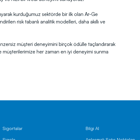
aşıyarak kurduğumuz sektörde bir ilk olan Ar-Ge
rilen risk tabanlı analitik modelleri, daha akıllı ve
z benzersiz müşteri deneyimini birçok ödülle taçlandırarak
 müşterilerimize her zaman en iyi deneyimi sunma
Sigortalar
Bilgi Al
Sigola
Anlaşmalı Satış Noktaları