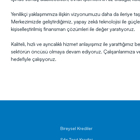
Yenilikçi yaklaşımımıza ilişkin vizyonumuzu daha da ileriye t
Merkezimizde geliştirdiğimiz, yapay zekâ teknolojisi ile güçlendi
kişiselleştirilmiş finansman çözümleri ile değer yaratıyoruz.
Kaliteli, hızlı ve ayrıcalıklı hizmet anlayışımız ile yarattığımı
sektörün öncüsü olmaya devam ediyoruz. Çalışanlarımıza ve
hedefiyle çalışıyoruz.
Bireysel Krediler
Sıfır Taşıt Kredisi