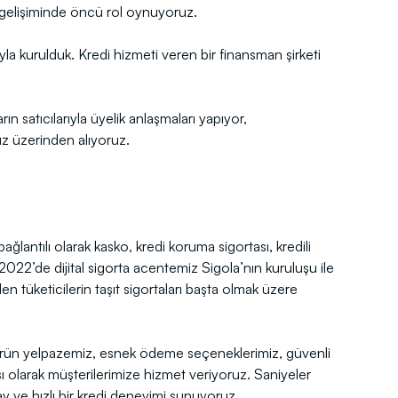
n gelişiminde öncü rol oynuyoruz.
a kurulduk. Kredi hizmeti veren bir finansman şirketi
 satıcılarıyla üyelik anlaşmaları yapıyor,
ız üzerinden alıyoruz.
bağlantılı olarak kasko, kredi koruma sigortası, kredili
 2022’de dijital sigorta acentemiz Sigola’nın kuruluşu ile
en tüketicilerin taşıt sigortaları başta olmak üzere
ürün yelpazemiz, esnek ödeme seçeneklerimiz, güvenli
sı olarak müşterilerimize hizmet veriyoruz. Saniyeler
ay ve hızlı bir kredi deneyimi sunuyoruz.