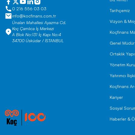
0 216 556 03 03
Tarihçemiz
info@kocfinans.com.tr
Vizyon & Mi
Ünalan Mahallesi Ayazma Cd.
Koç Çamlıca İş Merkezi
Koçfinans Ma
A Blok No:131 İç Kapı No:4
34700 Üsküdar / İSTANBUL
Genel Müdür
Ortaklık Yapı
Yönetim Kuru
Yatırımcı İlişki
Koçfinans Ar
Kariyer
Sosyal Sorum
Haberler & Ö