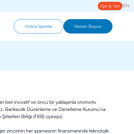
|
EN
Üye İş Yeri
Online İşlemler
Hemen Başvur
dan beri inovatif ve öncü bir yaklaşımla otomotiv
oruz. Bankacılık Düzenleme ve Denetleme Kurumu’na
rketleri Birliği (FKB) üyesiyiz.
eğer zincirinin her aşamasının finansmanında teknolojik