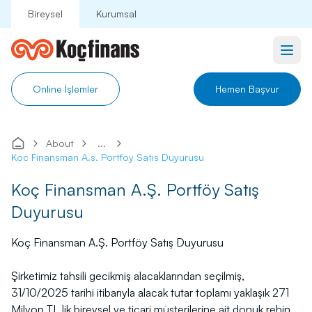
Bireysel
Kurumsal
Ana
Online İşlemler
Hemen Başvur
Krediler
About
...
Koc Finansman A.s. Portfoy Satis Duyurusu
Sigortalar
Koç Finansman A.Ş. Portföy Satış
Kampanyalar
Duyurusu
Hakkımızda
Koç Finansman A.Ş. Portföy Satış Duyurusu
İletişim
Şirketimiz tahsili gecikmiş alacaklarından seçilmiş,
31/10/2025 tarihi itibarıyla alacak tutar toplamı yaklaşık 271
Üye İş Yeri
Milyon TL lik bireysel ve ticari müşterilerine ait donuk rehin