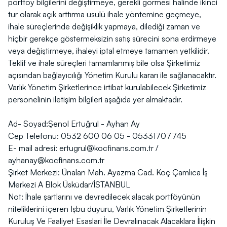
portföy bilgilerini değiştirmeye, gerekli görmesi halinde ikinci
tur olarak açık arttırma usulü ihale yöntemine geçmeye,
ihale süreçlerinde değişiklik yapmaya, dilediği zaman ve
hiçbir gerekçe göstermeksizin satış sürecini sona erdirmeye
veya değiştirmeye, ihaleyi iptal etmeye tamamen yetkilidir.
Teklif ve ihale süreçleri tamamlanmış bile olsa Şirketimiz
açısından bağlayıcılığı Yönetim Kurulu kararı ile sağlanacaktır.
Varlık Yönetim Şirketlerince irtibat kurulabilecek Şirketimiz
personelinin iletişim bilgileri aşağıda yer almaktadır.
Ad- Soyad:Şenol Ertuğrul - Ayhan Ay
Cep Telefonu: 0532 600 06 05 - 05331707745
E- mail adresi:
ertugrul@kocfinans.com.tr
/
ayhanay@kocfinans.com.tr
Şirket Merkezi: Ünalan Mah. Ayazma Cad. Koç Çamlıca İş
Merkezi A Blok Üsküdar/İSTANBUL
Not: İhale şartlarını ve devredilecek alacak portföyünün
niteliklerini içeren Işbu duyuru, Varlık Yönetim Şirketlerinin
Kuruluş Ve Faaliyet Esaslari İle Devralınacak Alacaklara İlişkin